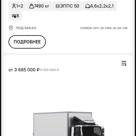
1+2
7490 кг
ЭППС 50
4,6х2,2х2,1
8
ПОД ЗАКАЗ
С49RD8-1011-26-М38-19-00-146
ПОДРОБНЕЕ
от
3 685 000 ₽
5 125 000 ₽