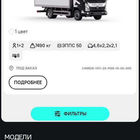
1 цвет
1+2
7490 кг
ЭППС 50
4,6х2,2х2,1
8
ПОД ЗАКАЗ
С49RD8-1011-26-М38-19-00-000
ПОДРОБНЕЕ
ФИЛЬТРЫ
МОДЕЛИ